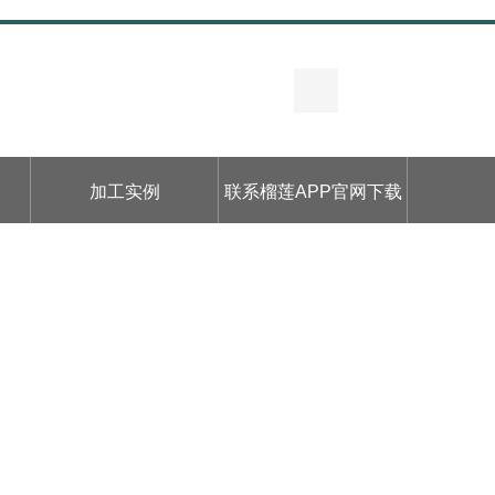
加工实例
联系榴莲APP官网下载
入口