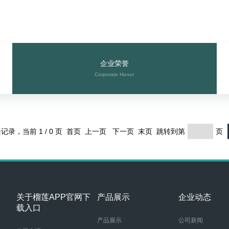
企业荣誉
Corporate Honor
条记录，当前 1 / 0 页 首页 上一页 下一页 末页 跳转到第
页
关于榴莲APP官网下
产品展示
企业动态
载入口
产品展示
公司新闻