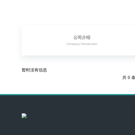
公司介绍
Company Introduction
暂时没有信息
共 0 