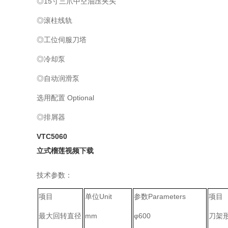
◎15寸三爪中空油压夹头
◎滚柱线轨
◎工位伺服刀塔
◎冷却泵
◎自动润滑泵
选用配置 Optional
◎排屑器
VTC5060
立式榴莲视频下载
技术参数：
项目
单位Unit
参数Parameters
项目
最大回转直径
mm
φ600
刀架