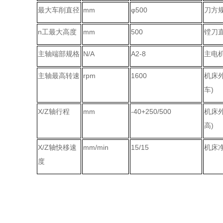
最大车削直径
mm
φ500
刀方
n工最大高度
mm
500
镗刀
主轴端部规格
N/A
A2-8
主电
主轴最高转速
rpm
1600
机床
车)
X/Z轴行程
mm
-40+250/500
机床外
高)
X/Z轴快移速
mm/min
15/15
机床净
度