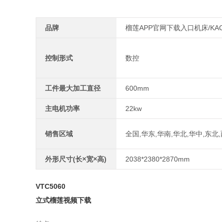
品牌
榴莲APP官网下载入口机床/KAC
控制形式
数控
工件最大加工直径
600mm
主电机功率
22kw
销售区域
全国,华东,华南,华北,华中,东北
外形尺寸(长×宽×高)
2038*2380*2870mm
VTC5060
立式榴莲视频下载