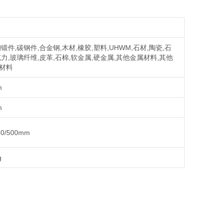
锻件,碳钢件,合金钢,木材,橡胶,塑料,UHWM,石材,陶瓷,石
克力,玻璃纤维,皮革,石棉,软金属,硬金属,其他金属材料,其他
材料
m
m
50/500mm
g