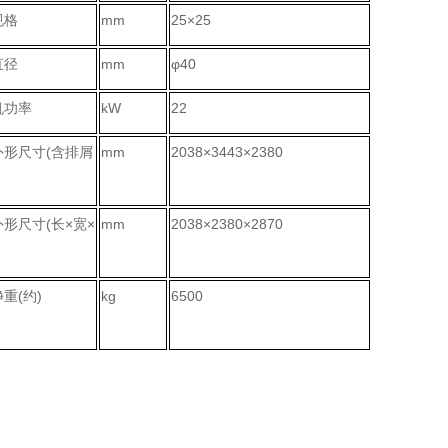
规格
mm
25×25
直径
mm
φ40
机功率
kW
22
外形尺寸(含排屑
mm
2038×3443×2380
形尺寸(长×宽×
mm
2038×2380×2870
重(约)
kg
6500