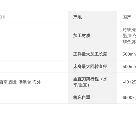
HI
产地
国产
铸铁,钢
加工材质
墨,亚
非金属
工件最大加工长度
500m
床身最大回转直径
500m
垂直刀架行程（水
,西南,西北,港澳台,海外
-40+2
平/垂直）
机床自重
6500k