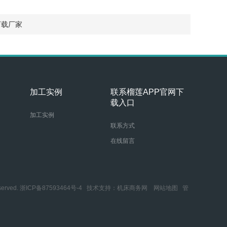
下载厂家
加工实例
联系榴莲APP官网下
载入口
加工实例
联系方式
在线留言
rved.
浙ICP备87593464号-4
技术支持：
机床商务网
网站地图
管