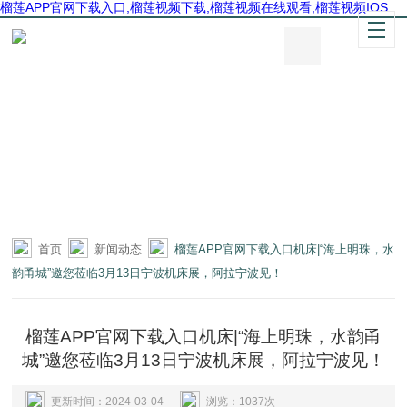
榴莲APP官网下载入口,榴莲视频下载,榴莲视频在线观看,榴莲视频IOS
首页
新闻动态
榴莲APP官网下载入口机床|“海上明珠，水
韵甬城”邀您莅临3月13日宁波机床展，阿拉宁波见！
榴莲APP官网下载入口机床|“海上明珠，水韵甬
城”邀您莅临3月13日宁波机床展，阿拉宁波见！
更新时间：2024-03-04
浏览：1037次